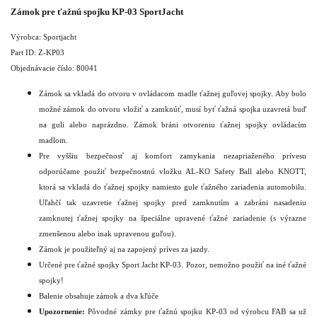
Zámok pre ťažnú spojku KP-03 SportJacht
Výrobca: Sportjacht
Part ID: Z-KP03
Objednávacie číslo: 80041
Zámok sa vkladá do otvoru v ovládacom madle ťažnej guľovej spojky. Aby bolo
možné zámok do otvoru vložiť a zamknúť, musí byť ťažná spojka uzavretá buď
na guli alebo naprázdno. Zámok bráni otvoreniu ťažnej spojky ovládacím
madlom.
Pre vyššiu bezpečnosť aj komfort zamykania nezapriaženého prívesu
odporúčame použiť bezpečnostnú vložku AL-KO Safety Ball alebo KNOTT,
ktorá sa vkladá do ťažnej spojky namiesto gule ťažného zariadenia automobilu.
Uľahčí tak uzavretie ťažnej spojky pred zamknutím a zabráni nasadeniu
zamknutej ťažnej spojky na špeciálne upravené ťažné zariadenie (s výrazne
zmenšenou alebo inak upravenou guľou).
Zámok je použiteľný aj na zapojený príves za jazdy.
Určené pre ťažné spojky Sport Jacht KP-03. Pozor, nemožno použiť na iné ťažné
spojky!
Balenie obsahuje zámok a dva kľúče
Upozornenie:
Pôvodné zámky pre ťažnú spojku KP-03 od výrobcu FAB sa už