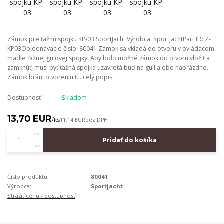
Zámok pre ťažnú spojku KP-03 SportJacht Výrobca: SportjachtPart ID: Z-
KP03Objednávacie číslo: 80041 Zámok sa vkladá do otvoru v ovládacom
madle ťažnej guľovej spojky. Aby bolo možné zámok do otvoru vložiť a
zamknúť, musí byť ťažná spojka uzavretá buď na guli alebo naprázdno.
Zámok bráni otvoreniu ť...
celý popis
Dostupnosť
Skladom
13,70 EUR
/
ks
11,14 EUR
bez DPH
Pridať do košíka
Číslo produktu:
80041
Výrobca:
Sportjacht
Strážiť cenu / dostupnosť