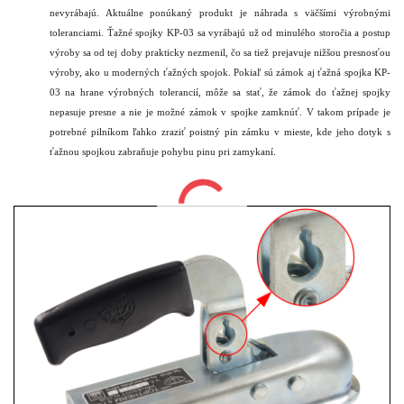
nevyrábajú. Aktuálne ponúkaný produkt je náhrada s väčšími výrobnými
toleranciami. Ťažné spojky KP-03 sa vyrábajú už od minulého storočia a postup
výroby sa od tej doby prakticky nezmenil, čo sa tiež prejavuje nižšou presnosťou
výroby, ako u moderných ťažných spojok. Pokiaľ sú zámok aj ťažná spojka KP-
03 na hrane výrobných tolerancií, môže sa stať, že zámok do ťažnej spojky
nepasuje presne a nie je možné zámok v spojke zamknúť. V takom prípade je
potrebné pilníkom ľahko zraziť poistný pin zámku v mieste, kde jeho dotyk s
ťažnou spojkou zabraňuje pohybu pinu pri zamykaní.