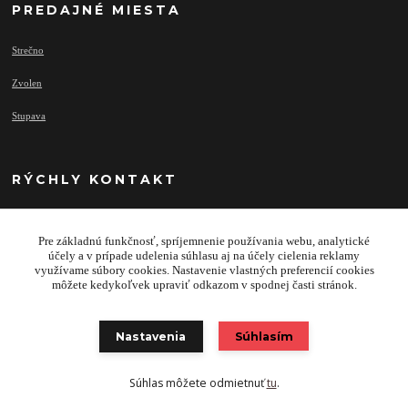
PREDAJNÉ MIESTA
Strečno
Zvolen
Stupava
RÝCHLY KONTAKT
Pre základnú funkčnosť, spríjemnenie používania webu, analytické
info@najprivesy.sk
účely a v prípade udelenia súhlasu aj na účely cielenia reklamy
využívame súbory cookies. Nastavenie vlastných preferencií cookies
môžete kedykoľvek upraviť odkazom v spodnej časti stránok.
Nastavenia
Súhlasím
Copyright 2020 © TRAILERS & FACILITY SK s.r.o.
Súhlas môžete odmietnuť
tu
.