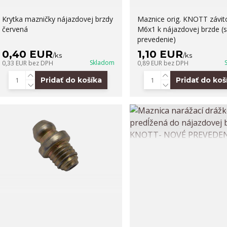
Krytka mazničky nájazdovej brzdy
Maznice orig. KNOTT závit
červená
M6x1 k nájazdovej brzde (s
prevedenie)
0,40 EUR
1,10 EUR
/
ks
/
ks
Skladom
0,33 EUR
bez DPH
0,89 EUR
bez DPH
Pridať do košíka
Pridať do koš