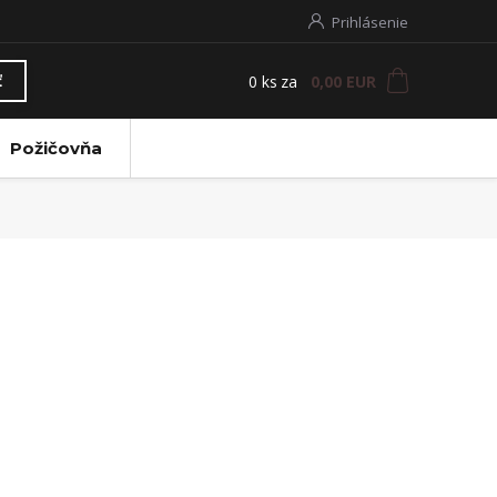
Prihlásenie
0
ks
za
0,00 EUR
ť
Požičovňa