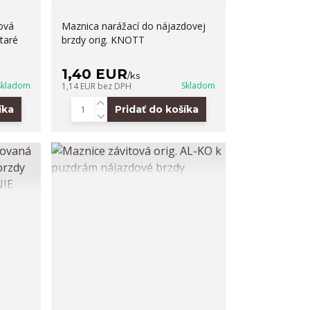
ová
Maznica narážací do nájazdovej
taré
brzdy orig. KNOTT
1,40 EUR
/
ks
Skladom
Skladom
1,14 EUR
bez DPH
íka
Pridať do košíka