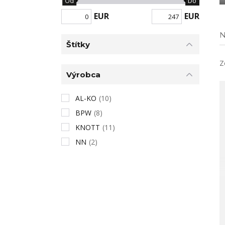
Od
Do
EUR
EUR
N
Štítky
Z
Výrobca
AL-KO
(10)
BPW
(8)
KNOTT
(11)
NN
(2)