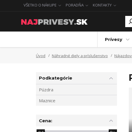
VŠETKO O NÁKUPE
PORADŇA
KONTAKTY
Prívesy
Úvod
Náhradné diely a príslušenstvo
Nájazdové
Podkategórie
Púzdra
Maznice
Cena: