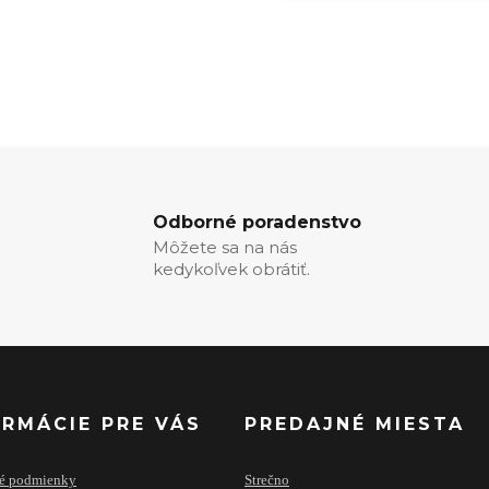
Odborné poradenstvo
Môžete sa na nás
kedykoľvek obrátiť.
ORMÁCIE PRE VÁS
PREDAJNÉ MIESTA
é podmienky
Strečno