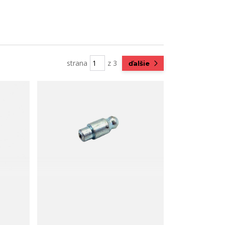
strana
z 3
ďalšie