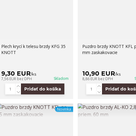
Plech krycí k telesu brzdy KFG 35
Puzdro brzdy KNOTT KFL p
KNOTT
mm zaskakovacie
9,30 EUR
10,90 EUR
/
ks
/
ks
Skladom
7,56 EUR
bez DPH
8,86 EUR
bez DPH
Pridať do košíka
Pridať do koš
Novinka