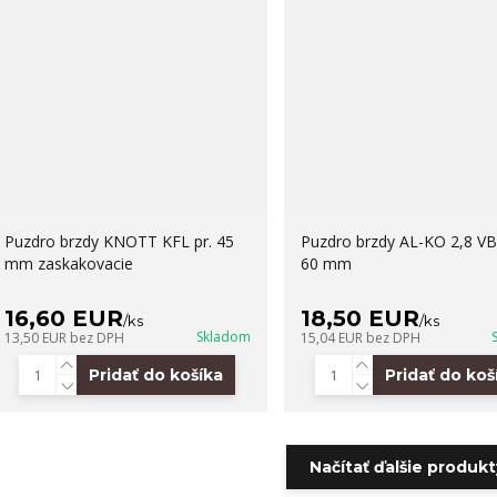
Puzdro brzdy KNOTT KFL pr. 45
Puzdro brzdy AL-KO 2,8 VB
mm zaskakovacie
60 mm
16,60 EUR
18,50 EUR
/
ks
/
ks
Skladom
13,50 EUR
bez DPH
15,04 EUR
bez DPH
Pridať do košíka
Pridať do koš
Načítať ďalšie produkty