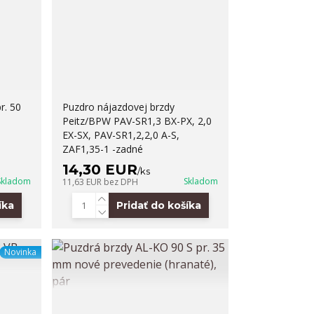
r. 50
Puzdro nájazdovej brzdy
Peitz/BPW PAV-SR1,3 BX-PX, 2,0
EX-SX, PAV-SR1,2,2,0 A-S,
ZAF1,35-1 -zadné
14,30 EUR
/
ks
Skladom
Skladom
11,63 EUR
bez DPH
íka
Pridať do košíka
Novinka