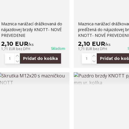
Maznica narážací drážkovaná do
Maznica narážací drážkova
nájazdovej brzdy KNOTT- NOVÉ
predĺžená do nájazdovej b
PREVEDENIE
KNOTT- NOVÉ PREVEDENI
2,10 EUR
2,10 EUR
/
ks
/
ks
Skladom
1,71 EUR
bez DPH
1,71 EUR
bez DPH
Pridať do košíka
Pridať do koš