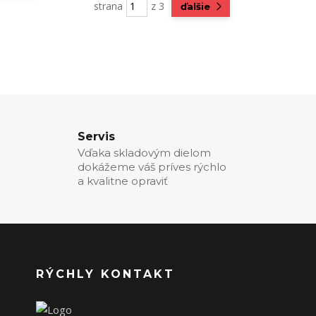
strana
z 3
ďalšie
Servis
Vďaka skladovým dielom
dokážeme váš príves rýchlo
a kvalitne opraviť
RÝCHLY KONTAKT