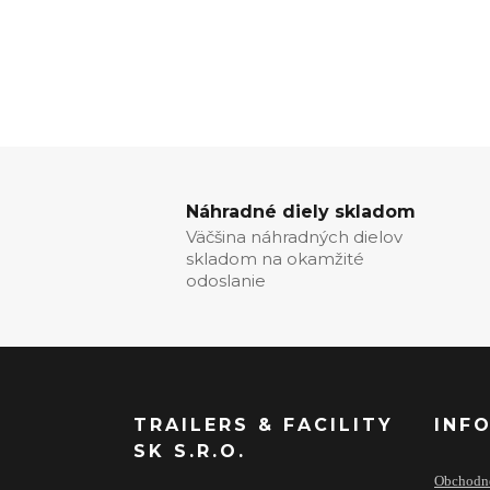
Náhradné diely skladom
Väčšina náhradných dielov
skladom na okamžité
odoslanie
TRAILERS & FACILITY
INF
SK S.R.O.
Obchodn