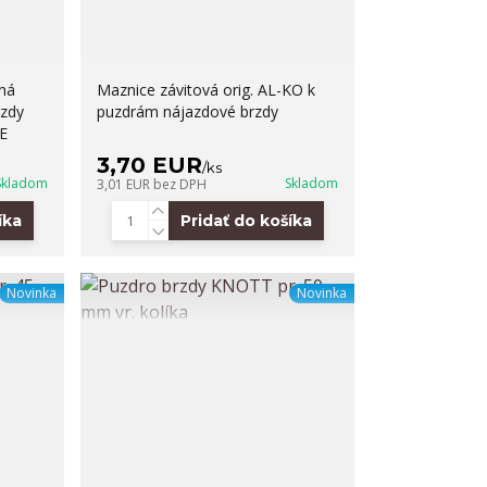
ná
Maznice závitová orig. AL-KO k
rzdy
puzdrám nájazdové brzdy
E
3,70 EUR
/
ks
Skladom
Skladom
3,01 EUR
bez DPH
íka
Pridať do košíka
Novinka
Novinka