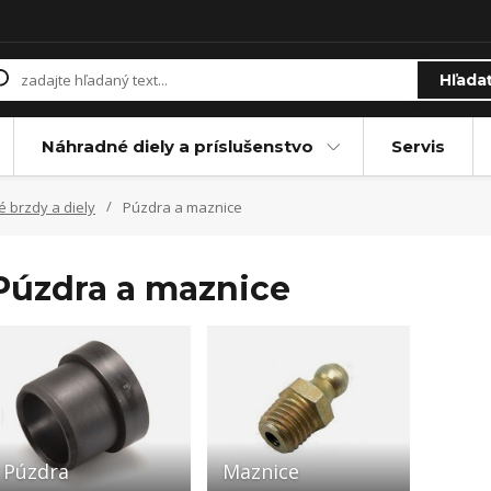
Hľada
Náhradné diely a príslušenstvo
Servis
 brzdy a diely
Púzdra a maznice
Púzdra a maznice
Púzdra
Maznice