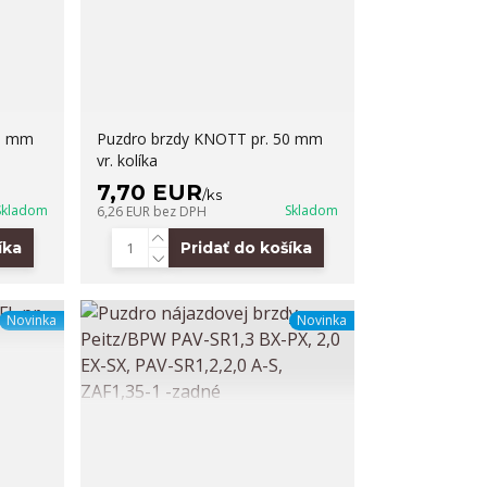
45 mm
Puzdro brzdy KNOTT pr. 50 mm
vr. kolíka
7,70 EUR
/
ks
Skladom
Skladom
6,26 EUR
bez DPH
íka
Pridať do košíka
Novinka
Novinka